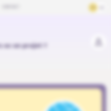
CONTACT
FR
DE
u as un projet ?