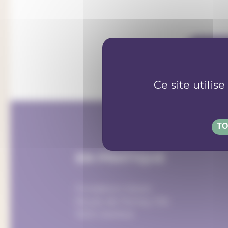
INSC
Ce site utilis
TO
EN PRATIQUE
Fondation Eduki
Route de Ferney 106
1202 Genève