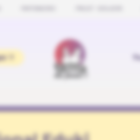
S
PARTENAIRES
PROJET SCOLAIRE
er ?
T
ional Eduki