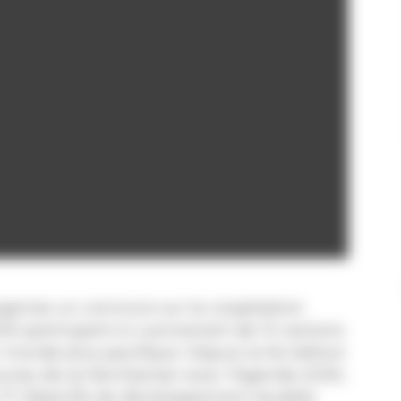
rganise un concours sur la coopération
200 participant-e-s provenant de 13 cantons
 monde plus pacifique. Depuis la 5e édition
unes de se familiariser avec l’Agenda 2030,
e 17 Objectifs de développement durable