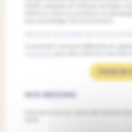
(ODD). Adoptés en 2015 par les États m
(ONU) ils visent à contribuer au dévelop
tous et protéger l’environnement.
Retrouvez les lauréats du concours 201
Le prochain concours débutera en sept
newsletter
pour être informé-e du thème 
POUR EN 
NOS BESOINS
Inscrivez-vous sur notre site internet (l
2021)