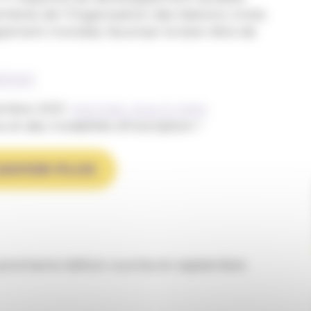
embres de l’Organisation des Nations Unies
pement mondial, favoriser le bien-être de
9/2020
.
embre 2021.
Inscrivez-vous à notre
et des modalités d'inscription !
SAVOIR PLUS
a prochaine édition ouvrira en septembre