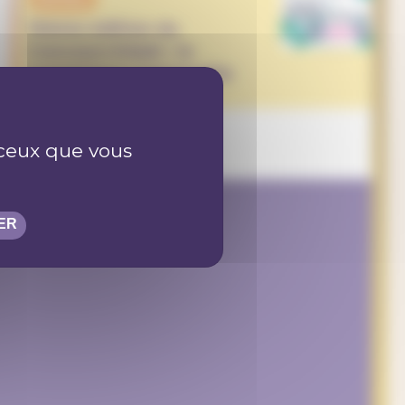
10ème édition du
Concours Eduki : le
numérique responsable
r ceux que vous
ER