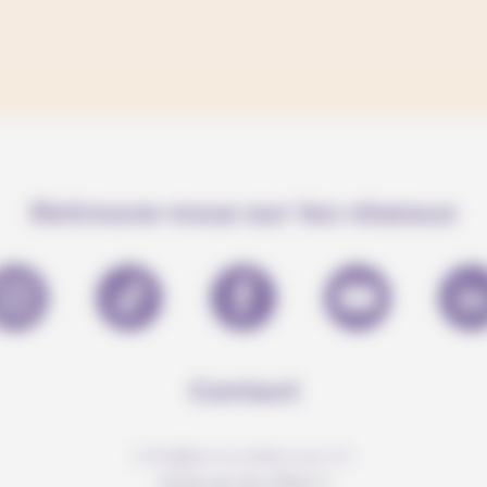
Retrouve-nous sur les réseaux
Contact
info@anousdejouer.ch
Avenue du Mail 2