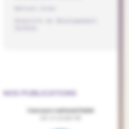
Nations Unies
Objectifs de Développement
Durable
NOS PUBLICATIONS
Concours national Eduki
est un projet de