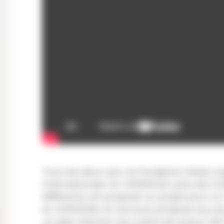
Tous les deux ans, la Fondation Eduki o
internationale. En 2019/2020, plus de 2'
différents ont proposé un projet pour un
en 2015/2016, le concours propose aux je
un plan d’action qui s’articule autour d