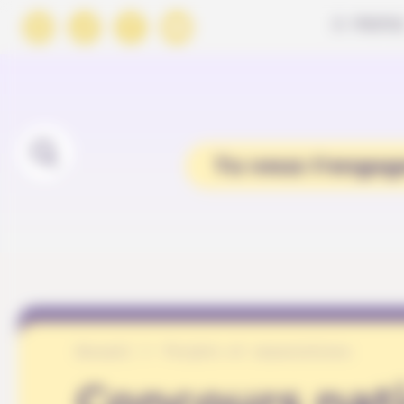
Panneau de gestion des cookies
À PROPO
Tu veux t'engag
Accueil
Projets et associations
Concours nat