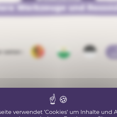
ere Werkzeuge und Resso
ar canton :
KA
eite verwendet 'Cookies' um Inhalte und 