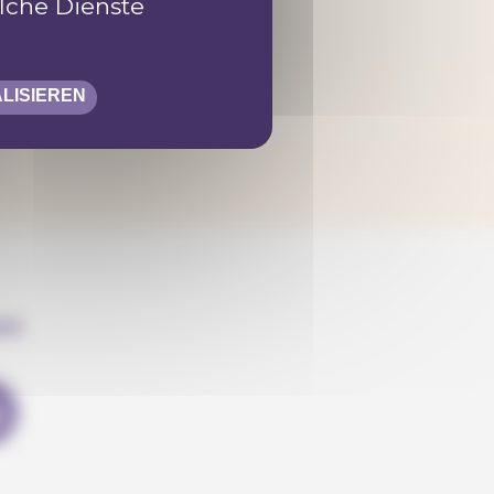
lche Dienste
LISIEREN
en