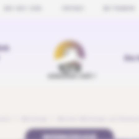
WER WIR SIND
PARTNER
WETTBEWERB
ich
Du 
ueil
Werkzeuge
Weitere Werkzeuge und Ressour
WERKZEUGE