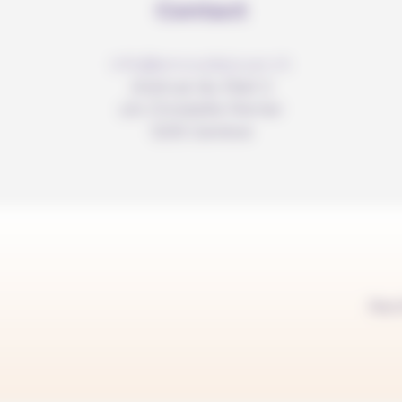
Contact
info@anousdejouer.ch
Avenue du Mail 2
c/o Christelle Perrier
1205 Genève
Rec