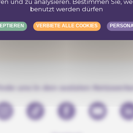
eren und zu analysieren. Bestimmen Sie, we
benutzt werden dürfen
EPTIEREN
VERBIETE ALLE COOKIES
PERSONA
inde uns in den sozialen Netzwerk