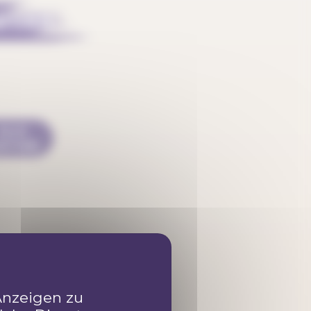
urcen
ALLE
NTONE
Anzeigen zu