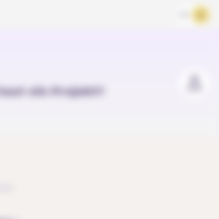
FR
DE
hast ein Projekt?
cen