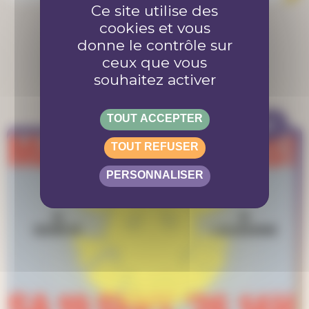
Ce site utilise des
cookies et vous
donne le contrôle sur
ceux que vous
Plus d'articles
souhaitez activer
TOUT ACCEPTER
EVENT
TOUT REFUSER
PERSONNALISER